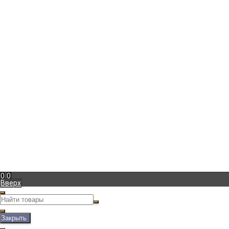
г. Москва
,
Боровское шоссе д.27
+7 (965) 233-39-57
Пн-Пт с 10:00 до 20:00
marina@vintage-podarok.ru
Информация
Доставка
Оплата
Гарантия
Блог
Фотогалерея
Мой кабинет
Вход
Регистрация
Мы в соц. сетях
Рассказать друзьям!
Полная версия сайта
0
0
Вверх
Закрыть