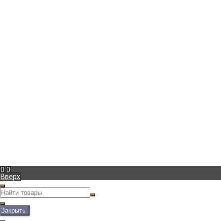
г. Москва
,
Боровское шоссе д.27
+7 (965) 233-39-57
Пн-Пт с 10:00 до 20:00
marina@vintage-podarok.ru
Информация
Доставка
Оплата
Гарантия
Блог
Фотогалерея
Мой кабинет
Вход
Регистрация
Мы в соц. сетях
Рассказать друзьям!
Полная версия сайта
0
0
Вверх
Закрыть