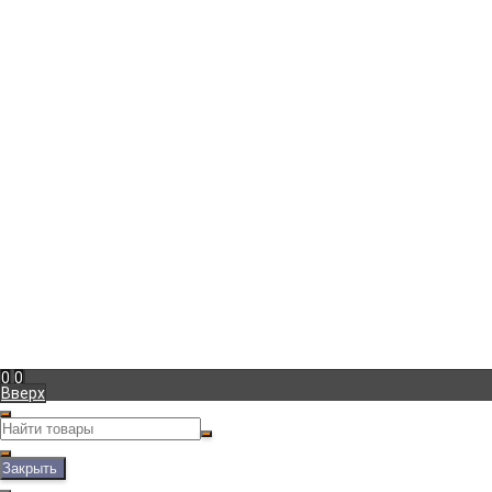
г. Москва
,
Боровское шоссе д.27
+7 (965) 233-39-57
Пн-Пт с 10:00 до 20:00
marina@vintage-podarok.ru
Информация
Доставка
Оплата
Гарантия
Блог
Фотогалерея
Мой кабинет
Вход
Регистрация
Мы в соц. сетях
Рассказать друзьям!
Полная версия сайта
0
0
Вверх
Закрыть