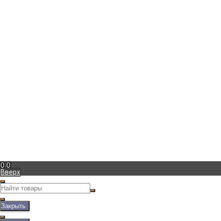
г. Москва
,
Боровское шоссе д.27
+7 (965) 233-39-57
Пн-Пт с 10:00 до 20:00
marina@vintage-podarok.ru
Информация
Доставка
Оплата
Гарантия
Блог
Фотогалерея
Мой кабинет
Вход
Регистрация
Мы в соц. сетях
Рассказать друзьям!
Полная версия сайта
0
0
Вверх
Закрыть