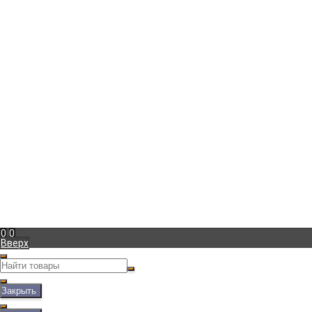
г. Москва
,
Боровское шоссе д.27
+7 (965) 233-39-57
Пн-Пт с 10:00 до 20:00
marina@vintage-podarok.ru
Информация
Доставка
Оплата
Гарантия
Блог
Фотогалерея
Мой кабинет
Вход
Регистрация
Мы в соц. сетях
Рассказать друзьям!
Полная версия сайта
0
0
Вверх
Закрыть